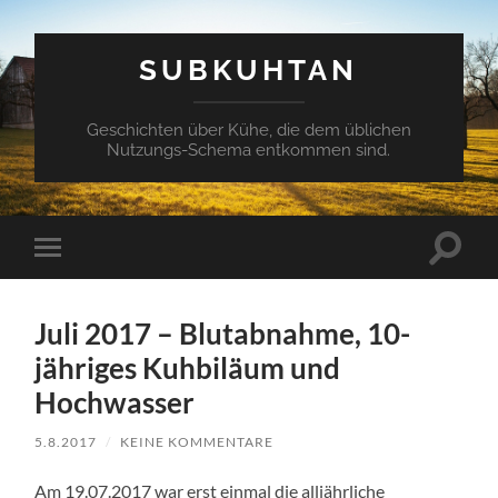
SUBKUHTAN
Geschichten über Kühe, die dem üblichen
Nutzungs-Schema entkommen sind.
Suchfe
Mobile-
ein-/a
Menü
ein-/ausblenden
Juli 2017 – Blutabnahme, 10-
jähriges Kuhbiläum und
Hochwasser
5.8.2017
/
KEINE KOMMENTARE
Am 19.07.2017 war erst einmal die alljährliche