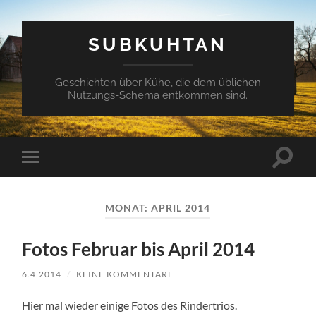
SUBKUHTAN
Geschichten über Kühe, die dem üblichen
Nutzungs-Schema entkommen sind.
Suchfe
Mobile-
ein-/a
Menü
ein-/ausblenden
MONAT:
APRIL 2014
Fotos Februar bis April 2014
6.4.2014
/
KEINE KOMMENTARE
Hier mal wieder einige Fotos des Rindertrios.