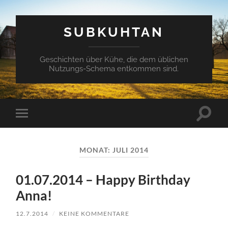
SUBKUHTAN
Geschichten über Kühe, die dem üblichen
Nutzungs-Schema entkommen sind.
Suchfe
Mobile-
ein-/a
Menü
ein-/ausblenden
MONAT:
JULI 2014
01.07.2014 – Happy Birthday
Anna!
12.7.2014
/
KEINE KOMMENTARE