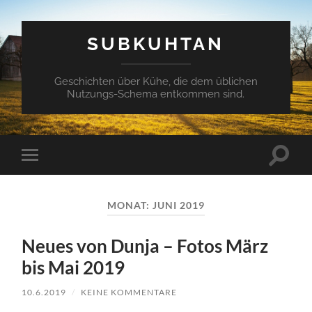
SUBKUHTAN
Geschichten über Kühe, die dem üblichen
Nutzungs-Schema entkommen sind.
Suchfe
Mobile-
ein-/a
Menü
ein-/ausblenden
MONAT:
JUNI 2019
Neues von Dunja – Fotos März
bis Mai 2019
10.6.2019
/
KEINE KOMMENTARE