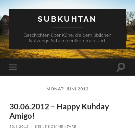
SUBKUHTAN
Geschichten über Kühe, die dem üblichen
Nutzungs-Schema entkommen sind.
Suchfe
Mobile-
ein-/a
Menü
ein-/ausblenden
MONAT:
JUNI 2012
30.06.2012 – Happy Kuhday
Amigo!
30.6.2012
/
KEINE KOMMENTARE