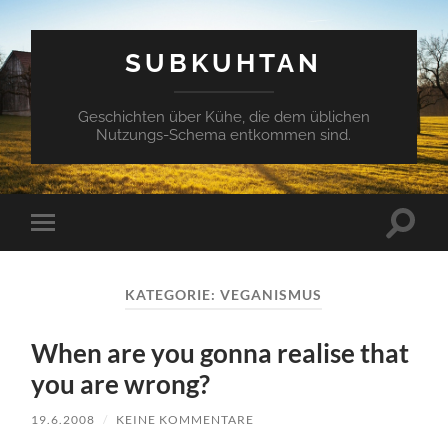
SUBKUHTAN
Geschichten über Kühe, die dem üblichen
Nutzungs-Schema entkommen sind.
Suchfe
Mobile-
ein-/a
Menü
ein-/ausblenden
KATEGORIE:
VEGANISMUS
When are you gonna realise that
you are wrong?
19.6.2008
/
KEINE KOMMENTARE