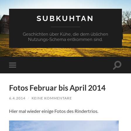
SUBKUHTAN
Geschichten über Kühe, die dem üblichen
Nutzungs-Schema entkommen sind.
Suchfe
Mobile-
ein-/a
Menü
ein-/ausblenden
Fotos Februar bis April 2014
6.4.2014
/
KEINE KOMMENTARE
Hier mal wieder einige Fotos des Rindertrios.