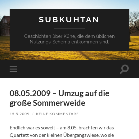
SUBKUHTAN
Geschichten über Kühe, die dem üblichen
Nutzungs-Schema entkommen sind.
Suchfe
Mobile-
ein-/a
Menü
ein-/ausblenden
08.05.2009 – Umzug auf die
große Sommerweide
15.5.2009
/
KEINE KOMMENTARE
Endlich war es soweit – am 8.05. brachten wir das
Quartett von der kleinen Übergangswiese, wo sie