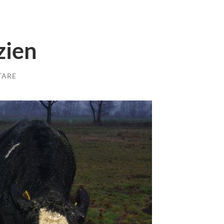
zien
TARE