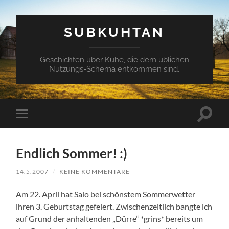
SUBKUHTAN
Geschichten über Kühe, die dem üblichen
Nutzungs-Schema entkommen sind.
Suchfe
Mobile-
ein-/a
Menü
ein-/ausblenden
Endlich Sommer! :)
14.5.2007
/
KEINE KOMMENTARE
Am 22. April hat Salo bei schönstem Sommerwetter
ihren 3. Geburtstag gefeiert. Zwischenzeitlich bangte ich
auf Grund der anhaltenden „Dürre“ *grins* bereits um