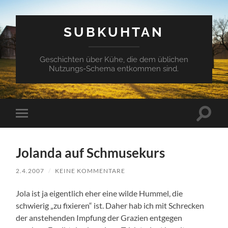
SUBKUHTAN
Geschichten über Kühe, die dem üblichen
Nutzungs-Schema entkommen sind.
Suchfe
Mobile-
ein-/a
Menü
ein-/ausblenden
Jolanda auf Schmusekurs
2.4.2007
/
KEINE KOMMENTARE
Jola ist ja eigentlich eher eine wilde Hummel, die
schwierig „zu fixieren“ ist. Daher hab ich mit Schrecken
der anstehenden Impfung der Grazien entgegen