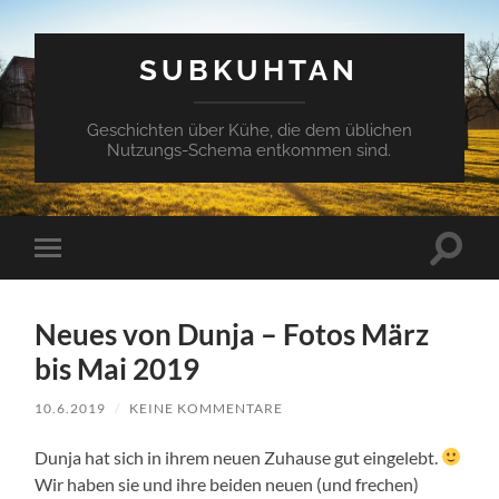
SUBKUHTAN
Geschichten über Kühe, die dem üblichen
Nutzungs-Schema entkommen sind.
Suchfe
Mobile-
ein-/a
Menü
ein-/ausblenden
Neues von Dunja – Fotos März
bis Mai 2019
10.6.2019
/
KEINE KOMMENTARE
Dunja hat sich in ihrem neuen Zuhause gut eingelebt.
Wir haben sie und ihre beiden neuen (und frechen)