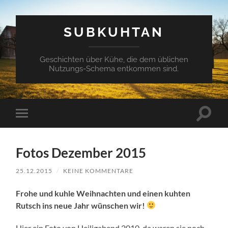
SUBKUHTAN
Geschichten über Kühe, die dem üblichen
Nutzungs-Schema entkommen sind.
Suchfe
Mobile-
ein-/a
Menü
ein-/ausblenden
Fotos Dezember 2015
25.12.2015
/
KEINE KOMMENTARE
Frohe und kuhle Weihnachten und einen kuhten
Rutsch ins neue Jahr wünschen wir!
Hier ein Foto von Heiligabend 2010, da waren sie noch