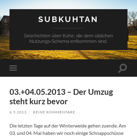
SUBKUHTAN
Geschichten über Kühe, die dem üblichen
Nutzungs-Schema entkommen sind.
Suchfe
Mobile-
ein-/a
Menü
ein-/ausblenden
03.+04.05.2013 – Der Umzug
steht kurz bevor
6.5.2013
/
KEINE KOMMENTARE
Die letzten Tage auf der Winterweide gehen zuende. Am
03. und 04. Mai haben wir noch einige Schnappschüsse