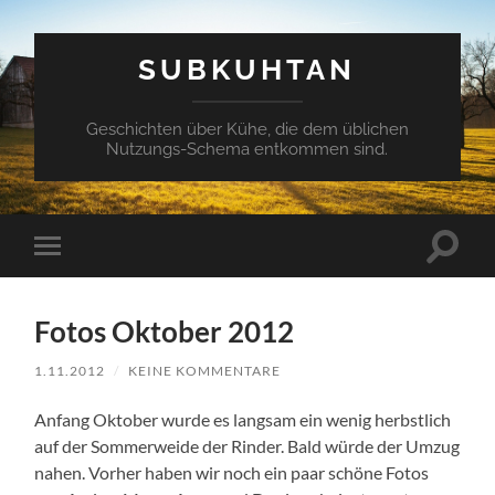
SUBKUHTAN
Geschichten über Kühe, die dem üblichen
Nutzungs-Schema entkommen sind.
Suchfe
Mobile-
ein-/a
Menü
ein-/ausblenden
Fotos Oktober 2012
1.11.2012
/
KEINE KOMMENTARE
Anfang Oktober wurde es langsam ein wenig herbstlich
auf der Sommerweide der Rinder. Bald würde der Umzug
nahen. Vorher haben wir noch ein paar schöne Fotos