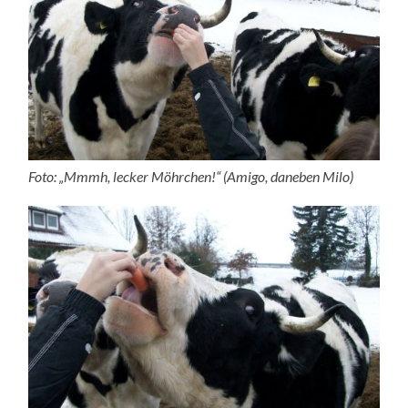
Foto: „Mmmh, lecker Möhrchen!“ (Amigo, daneben Milo)