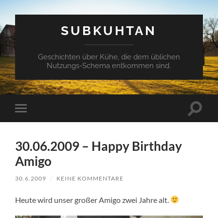
SUBKUHTAN
Geschichten über Kühe, die dem üblichen
Nutzungs-Schema entkommen sind.
Suchfe
Mobile-
ein-/a
Menü
ein-/ausblenden
30.06.2009 – Happy Birthday
Amigo
30.6.2009
/
KEINE KOMMENTARE
Heute wird unser großer Amigo zwei Jahre alt.