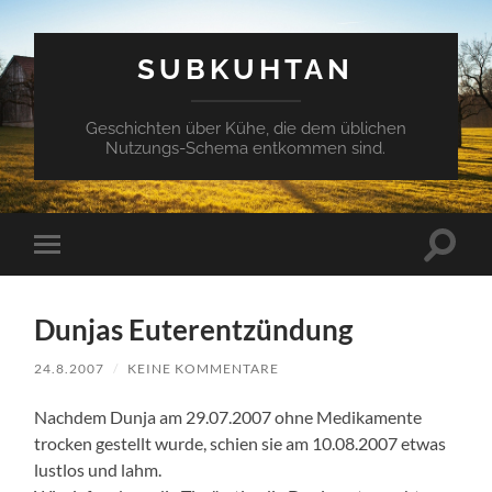
SUBKUHTAN
Geschichten über Kühe, die dem üblichen
Nutzungs-Schema entkommen sind.
Suchfe
Mobile-
ein-/a
Menü
ein-/ausblenden
Dunjas Euterentzündung
24.8.2007
/
KEINE KOMMENTARE
Nachdem Dunja am 29.07.2007 ohne Medikamente
trocken gestellt wurde, schien sie am 10.08.2007 etwas
lustlos und lahm.