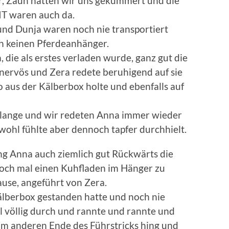
r, Zaun hatten wir uns gekümmert und die
T waren auch da.
und Dunja waren noch nie transportiert
 keinen Pferdeanhänger.
 die als erstes verladen wurde, ganz gut die
nervös und Zera redete beruhigend auf sie
 aus der Kälberbox holte und ebenfalls auf
 lange und wir redeten Anna immer wieder
nwohl fühlte aber dennoch tapfer durchhielt.
g Anna auch ziemlich gut Rückwärts die
noch mal einen Kuhfladen im Hänger zu
ause, angeführt von Zera.
älberbox gestanden hatte und noch nie
al völlig durch und rannte und rannte und
 am anderen Ende des Führstricks hing und