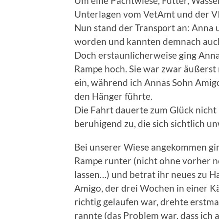
Um eine Pachtwiese, Futter, Wasse
Unterlagen vom VetAmt und der VI
Nun stand der Transport an: Anna 
worden und kannten demnach auch
Doch erstaunlicherweise ging Anna,
Rampe hoch. Sie war zwar äußerst 
ein, während ich Annas Sohn Amigo
den Hänger führte.
Die Fahrt dauerte zum Glück nicht
beruhigend zu, die sich sichtlich u
Bei unserer Wiese angekommen gin
Rampe runter (nicht ohne vorher 
lassen…) und betrat ihr neues zu H
Amigo, der drei Wochen in einer K
richtig gelaufen war, drehte erstm
rannte (das Problem war, dass ich